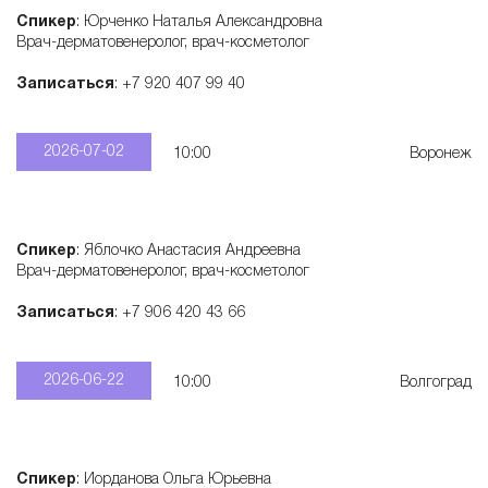
Спикер
: Юрченко Наталья Александровна
т
Врач-дерматовенеролог, врач-косметолог
о
Записаться
: +7 920 407 99 40
л
2026-07-02
10:00
Воронеж
о
Спикер
: Яблочко Анастасия Андреевна
г
Врач-дерматовенеролог, врач-косметолог
Записаться
: +7 906 420 43 66
и
2026-06-22
10:00
Волгоград
ч
е
Спикер
: Иорданова Ольга Юрьевна