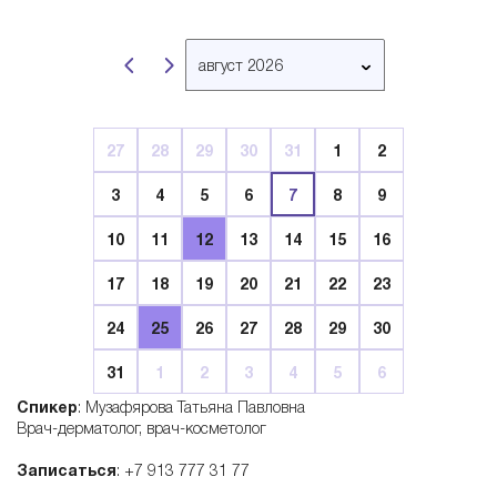
B
август 2026
e
март 2026
апрель 2026
l
27
28
29
30
31
1
2
май 2026
3
4
5
6
7
8
9
июнь 2026
l
июль 2026
10
11
12
13
14
15
16
август 2026
a
17
18
19
20
21
22
23
сентябрь 2026
24
25
26
27
28
29
30
октябрь 2026
r
ноябрь 2026
31
1
2
3
4
5
6
декабрь 2026
t
Спикер
: Музафярова Татьяна Павловна
январь 2027
Врач-дерматолог, врач-косметолог
i
февраль 2027
Записаться
: +7 913 777 31 77