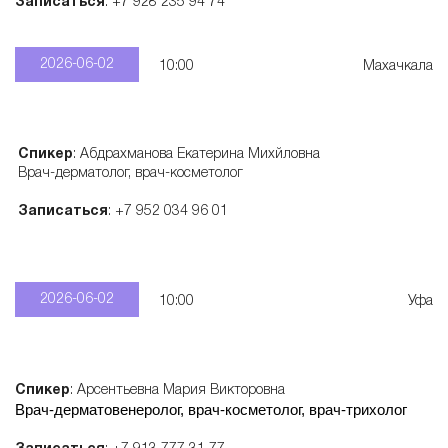
Записаться
: +7 928 235 94 74
а
2026-06-02
10:00
Махачкала
р
а
Спикер
: Абдрахманова Екатерина Михйловна
Врач-дерматолог, врач-косметолог
т
Записаться
: +7 952 034 96 01
о
2026-06-02
в
10:00
Уфа
Спикер
: Арсентьевна Мария Викторовна
Врач-дерматовенеролог, врач-косметолог, врач-трихолог