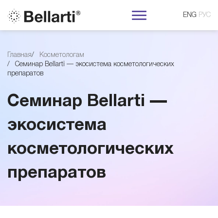
ENG
РУС
С
Главная
Косметологам
Семинар Bellarti — экосистема косметологических
е
препаратов
м
Семинар Bellarti —
и
экосистема
косметологических
н
препаратов
а
р