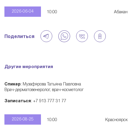
—
2026-06-04
10:00
Абакан
э
Поделиться
к
о
Другие мероприятия
с
Спикер
: Музафярова Татьяна Павловна
и
Врач-дерматовенеролог, врач-косметолог
Записаться
: +7 913 777 31 77
с
2026-08-25
10:00
Красноярск
т