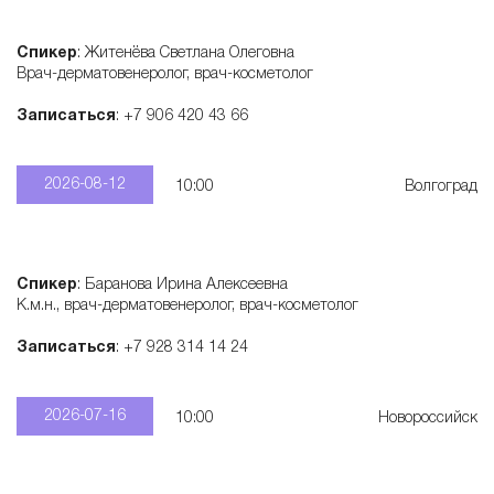
е
Спикер
: Житенёва Светлана Олеговна
Врач-дерматовенеролог, врач-косметолог
м
Записаться
: +7 906 420 43 66
а
2026-08-12
10:00
Волгоград
к
о
Спикер
: Баранова Ирина Алексеевна
К.м.н., врач-дерматовенеролог, врач-косметолог
с
Записаться
: +7 928 314 14 24
м
2026-07-16
10:00
Новороссийск
е