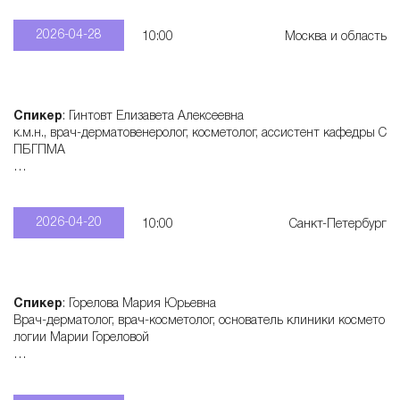
2026-04-28
10:00
Москва и область
Спикер
: Гинтовт Елизавета Алексеевна
к.м.н., врач-дерматовенеролог, косметолог, ассистент кафедры С
ПБГПМА
Записаться
: +7 950 577 60 62
2026-04-20
10:00
Санкт-Петербург
Спикер
: Горелова Мария Юрьевна
Врач-дерматолог, врач-косметолог, основатель клиники космето
логии Марии Гореловой
Записаться
: +7 913 777 31 77