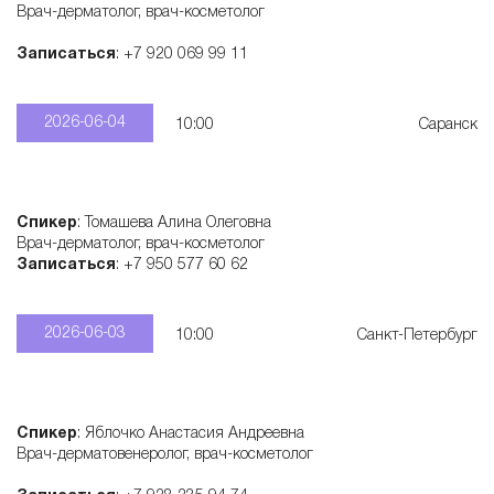
Врач-дерматолог, врач-косметолог
с
Записаться
: +7 920 069 99 11
к
2026-06-04
10:00
Саранск
и
х
Спикер
: Томашева Алина Олеговна
Врач-дерматолог, врач-косметолог
Записаться
: +7 950 577 60 62
п
р
2026-06-03
10:00
Санкт-Петербург
е
Спикер
: Яблочко Анастасия Андреевна
Врач-дерматовенеролог, врач-косметолог
п