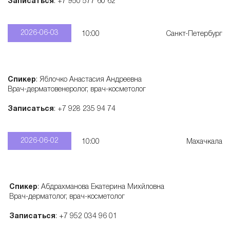
Записаться
: +7 950 577 60 62
а
2026-06-03
10:00
Санкт-Петербург
р
а
Спикер
: Яблочко Анастасия Андреевна
Врач-дерматовенеролог, врач-косметолог
т
Записаться
: +7 928 235 94 74
о
2026-06-02
10:00
Махачкала
в
Спикер
: Абдрахманова Екатерина Михйловна
Врач-дерматолог, врач-косметолог
Записаться
: +7 952 034 96 01