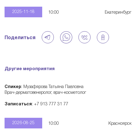
—
2025-11-18
10:00
Екатеринбург
э
Поделиться
к
о
Другие мероприятия
с
Спикер
: Музафярова Татьяна Павловна
и
Врач-дерматовенеролог, врач-косметолог
Записаться
: +7 913 777 31 77
с
2026-08-25
10:00
Красноярск
т