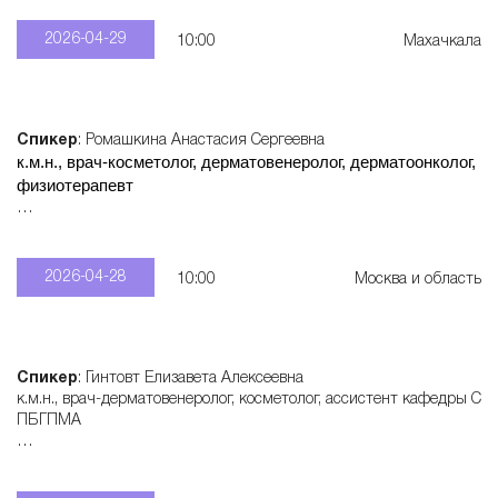
2026-04-29
10:00
Махачкала
Спикер
: Ромашкина Анастасия Сергеевна
к.м.н., врач-косметолог, дерматовенеролог, дерматоонколог,
физиотерапевт
Записаться
: +7 915 321 55 28
2026-04-28
10:00
Москва и область
Спикер
: Гинтовт Елизавета Алексеевна
к.м.н., врач-дерматовенеролог, косметолог, ассистент кафедры С
ПБГПМА
Записаться
: +7 950 577 60 62