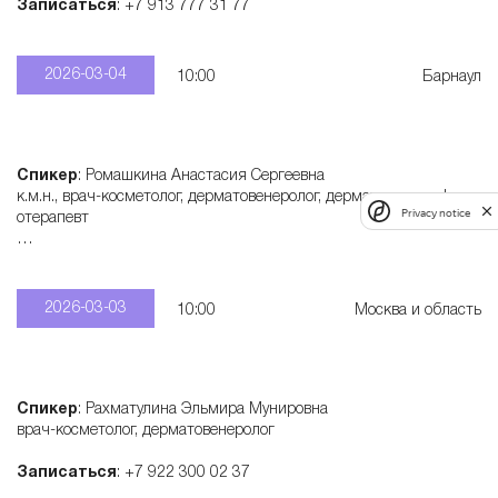
Записаться
: +7 913 777 31 77
2026-03-04
10:00
Барнаул
Спикер
: Ромашкина Анастасия Сергеевна
к.м.н., врач-косметолог, дерматовенеролог, дерматонколог, физи
Privacy notice
отерапевт
Записаться
: +7 915 321 55 28
2026-03-03
10:00
Москва и область
Спикер
: Рахматулина Эльмира Мунировна
врач-косметолог, дерматовенеролог
Записаться
: +7 922 300 02 37