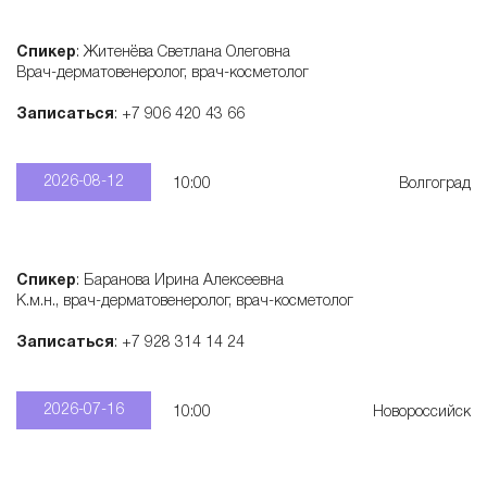
е
Спикер
: Житенёва Светлана Олеговна
Врач-дерматовенеролог, врач-косметолог
м
Записаться
: +7 906 420 43 66
а
2026-08-12
10:00
Волгоград
к
о
Спикер
: Баранова Ирина Алексеевна
К.м.н., врач-дерматовенеролог, врач-косметолог
с
Записаться
: +7 928 314 14 24
м
2026-07-16
10:00
Новороссийск
е