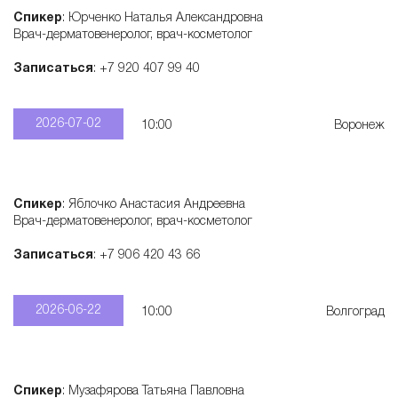
Спикер
: Юрченко Наталья Александровна
т
Врач-дерматовенеролог, врач-косметолог
о
Записаться
: +7 920 407 99 40
л
2026-07-02
10:00
Воронеж
о
Спикер
: Яблочко Анастасия Андреевна
г
Врач-дерматовенеролог, врач-косметолог
Записаться
: +7 906 420 43 66
и
2026-06-22
10:00
Волгоград
ч
е
Спикер
: Музафярова Татьяна Павловна