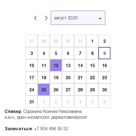
B
август 2026
e
март 2026
апрель 2026
l
27
28
29
30
31
1
2
май 2026
3
4
5
6
7
8
9
июнь 2026
l
июль 2026
10
11
12
13
14
15
16
август 2026
a
17
18
19
20
21
22
23
сентябрь 2026
24
25
26
27
28
29
30
октябрь 2026
r
ноябрь 2026
31
1
2
3
4
5
6
декабрь 2026
t
Спикер
: Сорокина Ксения Николаевна
январь 2027
к.м.н., врач-косметолог, дерматовенеролог
i
февраль 2027
Записаться
: +7 904 498 65 32