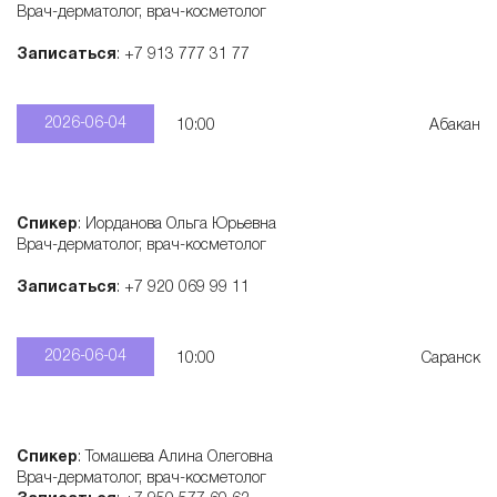
Врач-дерматолог, врач-косметолог
с
Записаться
: +7 913 777 31 77
к
2026-06-04
10:00
Абакан
и
х
Спикер
: Иорданова Ольга Юрьевна
Врач-дерматолог, врач-косметолог
п
Записаться
: +7 920 069 99 11
р
2026-06-04
10:00
Саранск
е
Спикер
: Томашева Алина Олеговна
п
Врач-дерматолог, врач-косметолог