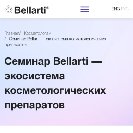
ENG
РУС
С
Главная
Косметологам
Семинар Bellarti — экосистема косметологических
е
препаратов
м
Семинар Bellarti —
и
экосистема
косметологических
н
препаратов
а
р