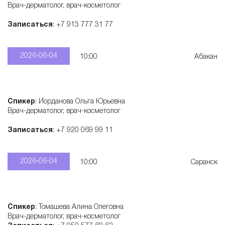
Врач-дерматолог, врач-косметолог
с
Записаться
: +7 913 777 31 77
к
2026-06-04
10:00
Абакан
и
х
Спикер
: Иорданова Ольга Юрьевна
Врач-дерматолог, врач-косметолог
п
Записаться
: +7 920 069 99 11
р
2026-06-04
10:00
Саранск
е
Спикер
: Томашева Алина Олеговна
п
Врач-дерматолог, врач-косметолог