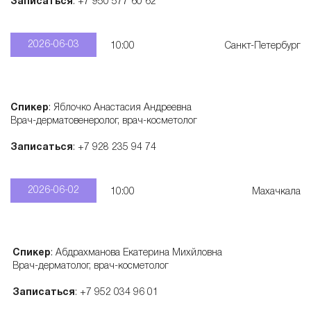
Записаться
: +7 950 577 60 62
а
2026-06-03
10:00
Санкт-Петербург
р
а
Спикер
: Яблочко Анастасия Андреевна
Врач-дерматовенеролог, врач-косметолог
т
Записаться
: +7 928 235 94 74
о
2026-06-02
10:00
Махачкала
в
Спикер
: Абдрахманова Екатерина Михйловна
Врач-дерматолог, врач-косметолог
Записаться
: +7 952 034 96 01