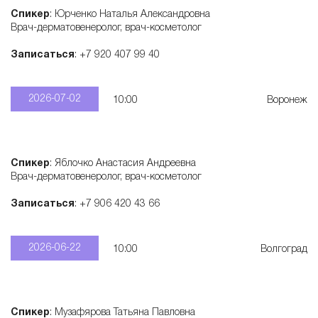
Спикер
: Юрченко Наталья Александровна
т
Врач-дерматовенеролог, врач-косметолог
о
Записаться
: +7 920 407 99 40
л
2026-07-02
10:00
Воронеж
о
Спикер
: Яблочко Анастасия Андреевна
г
Врач-дерматовенеролог, врач-косметолог
Записаться
: +7 906 420 43 66
и
2026-06-22
10:00
Волгоград
ч
е
Спикер
: Музафярова Татьяна Павловна