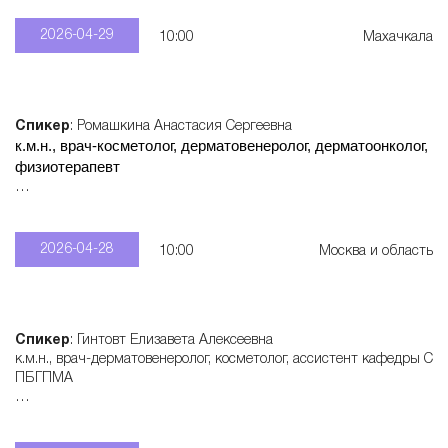
2026-04-29
10:00
Махачкала
Спикер
: Ромашкина Анастасия Сергеевна
к.м.н., врач-косметолог, дерматовенеролог, дерматоонколог,
физиотерапевт
Записаться
: +7 915 321 55 28
2026-04-28
10:00
Москва и область
Спикер
: Гинтовт Елизавета Алексеевна
к.м.н., врач-дерматовенеролог, косметолог, ассистент кафедры С
ПБГПМА
Записаться
: +7 950 577 60 62