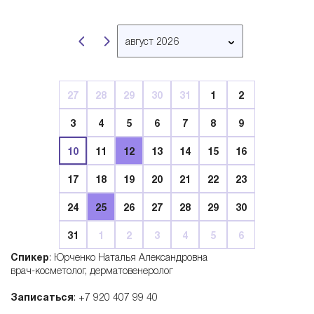
B
август 2026
e
март 2026
апрель 2026
l
27
28
29
30
31
1
2
май 2026
3
4
5
6
7
8
9
июнь 2026
l
июль 2026
10
11
12
13
14
15
16
август 2026
a
17
18
19
20
21
22
23
сентябрь 2026
24
25
26
27
28
29
30
октябрь 2026
r
ноябрь 2026
31
1
2
3
4
5
6
декабрь 2026
t
Спикер
: Юрченко Наталья Александровна
январь 2027
врач-косметолог, дерматовенеролог
i
февраль 2027
Записаться
: +7 920 407 99 40