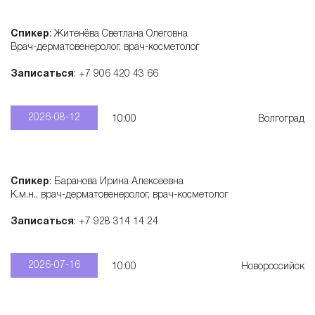
е
Спикер
: Житенёва Светлана Олеговна
Врач-дерматовенеролог, врач-косметолог
м
Записаться
: +7 906 420 43 66
а
2026-08-12
10:00
Волгоград
к
о
Спикер
: Баранова Ирина Алексеевна
К.м.н., врач-дерматовенеролог, врач-косметолог
с
Записаться
: +7 928 314 14 24
м
2026-07-16
10:00
Новороссийск
е