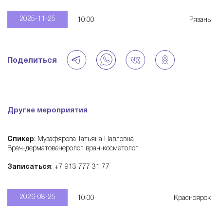
—
2025-11-25
10:00
Рязань
э
Поделиться
к
о
Другие мероприятия
с
Спикер
: Музафярова Татьяна Павловна
и
Врач-дерматовенеролог, врач-косметолог
Записаться
: +7 913 777 31 77
с
2026-08-25
10:00
Красноярск
т