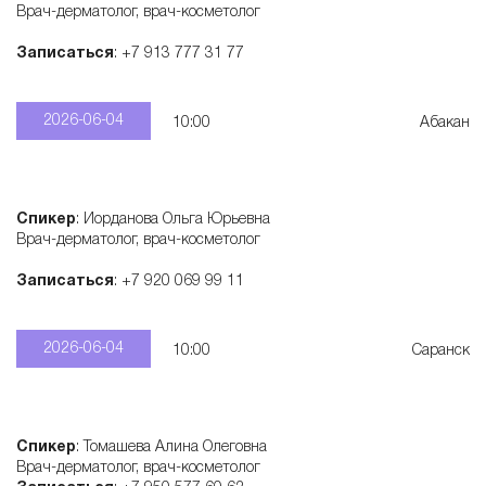
Врач-дерматолог, врач-косметолог
с
Записаться
: +7 913 777 31 77
к
2026-06-04
10:00
Абакан
и
х
Спикер
: Иорданова Ольга Юрьевна
Врач-дерматолог, врач-косметолог
п
Записаться
: +7 920 069 99 11
р
2026-06-04
10:00
Саранск
е
Спикер
: Томашева Алина Олеговна
п
Врач-дерматолог, врач-косметолог