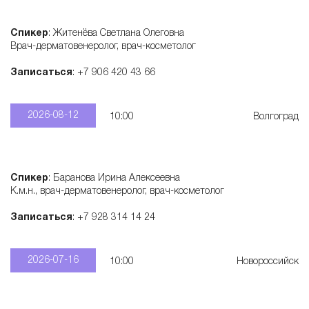
е
Спикер
: Житенёва Светлана Олеговна
Врач-дерматовенеролог, врач-косметолог
м
Записаться
: +7 906 420 43 66
а
2026-08-12
10:00
Волгоград
к
о
Спикер
: Баранова Ирина Алексеевна
К.м.н., врач-дерматовенеролог, врач-косметолог
с
Записаться
: +7 928 314 14 24
м
2026-07-16
10:00
Новороссийск
е