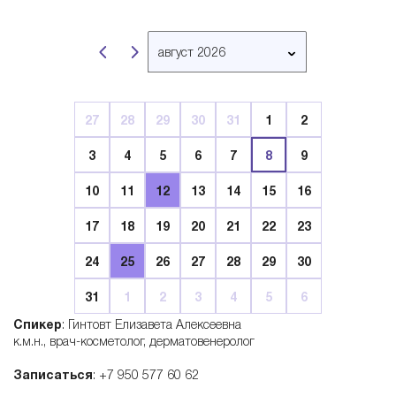
B
август 2026
e
март 2026
апрель 2026
l
27
28
29
30
31
1
2
май 2026
3
4
5
6
7
8
9
июнь 2026
l
июль 2026
10
11
12
13
14
15
16
август 2026
a
17
18
19
20
21
22
23
сентябрь 2026
24
25
26
27
28
29
30
октябрь 2026
r
ноябрь 2026
31
1
2
3
4
5
6
декабрь 2026
t
Спикер
: Гинтовт Елизавета Алексеевна
январь 2027
к.м.н., врач-косметолог, дерматовенеролог
i
февраль 2027
Записаться
: +7 950 577 60 62