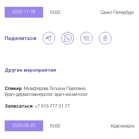
—
2025-11-18
10:00
Санкт-Петербург
э
Поделиться
к
о
Другие мероприятия
с
Спикер
: Музафярова Татьяна Павловна
и
Врач-дерматовенеролог, врач-косметолог
Записаться
: +7 913 777 31 77
с
2026-08-25
10:00
Красноярск
т