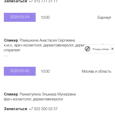
Записаться
: +7 913 777 31 77
2026-03-04
10:00
Барнаул
Спикер
: Ромашкина Анастасия Сергеевна
к.м.н., врач-косметолог, дерматовенеролог, дерматонколог, физи
Privacy notice
отерапевт
Записаться
: +7 915 321 55 28
2026-03-03
10:00
Москва и область
Спикер
: Рахматулина Эльмира Мунировна
врач-косметолог, дерматовенеролог
Записаться
: +7 922 300 02 37