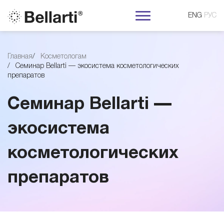
ENG
РУС
С
Главная
Косметологам
Семинар Bellarti — экосистема косметологических
е
препаратов
м
Семинар Bellarti —
и
экосистема
косметологических
н
препаратов
а
р