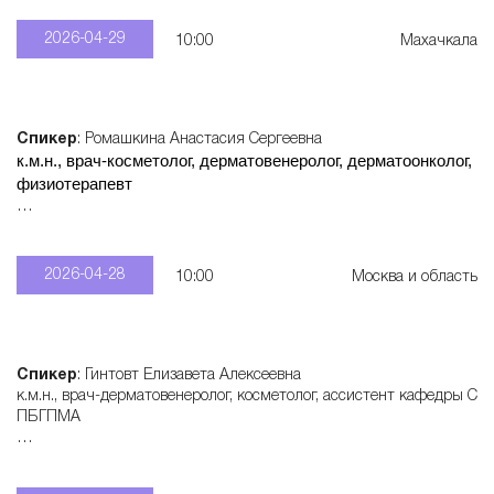
2026-04-29
10:00
Махачкала
Спикер
: Ромашкина Анастасия Сергеевна
к.м.н., врач-косметолог, дерматовенеролог, дерматоонколог,
физиотерапевт
Записаться
: +7 915 321 55 28
2026-04-28
10:00
Москва и область
Спикер
: Гинтовт Елизавета Алексеевна
к.м.н., врач-дерматовенеролог, косметолог, ассистент кафедры С
ПБГПМА
Записаться
: +7 950 577 60 62