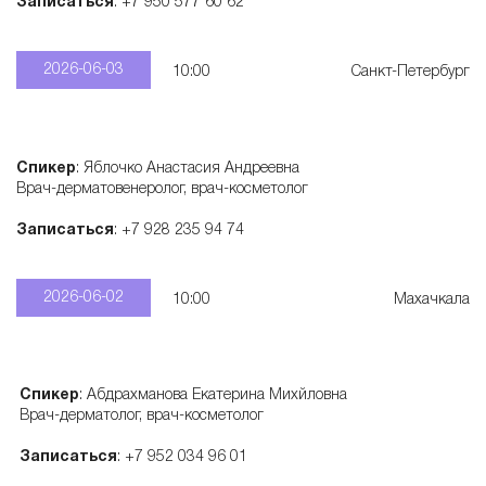
Записаться
: +7 950 577 60 62
а
2026-06-03
10:00
Санкт-Петербург
р
а
Спикер
: Яблочко Анастасия Андреевна
Врач-дерматовенеролог, врач-косметолог
т
Записаться
: +7 928 235 94 74
о
2026-06-02
10:00
Махачкала
в
Спикер
: Абдрахманова Екатерина Михйловна
Врач-дерматолог, врач-косметолог
Записаться
: +7 952 034 96 01