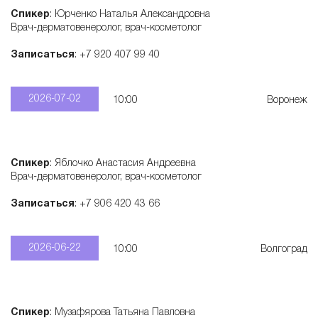
Спикер
: Юрченко Наталья Александровна
т
Врач-дерматовенеролог, врач-косметолог
о
Записаться
: +7 920 407 99 40
л
2026-07-02
10:00
Воронеж
о
Спикер
: Яблочко Анастасия Андреевна
г
Врач-дерматовенеролог, врач-косметолог
Записаться
: +7 906 420 43 66
и
2026-06-22
10:00
Волгоград
ч
е
Спикер
: Музафярова Татьяна Павловна