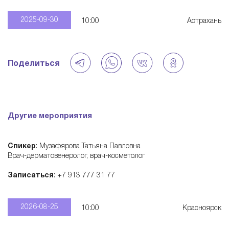
—
2025-09-30
10:00
Астрахань
э
Поделиться
к
о
Другие мероприятия
с
Спикер
: Музафярова Татьяна Павловна
и
Врач-дерматовенеролог, врач-косметолог
Записаться
: +7 913 777 31 77
с
2026-08-25
10:00
Красноярск
т