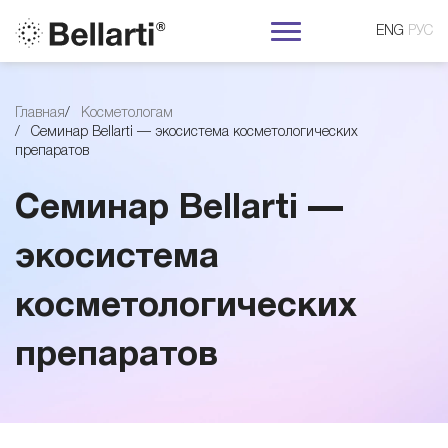
ENG
РУС
С
Главная
Косметологам
Семинар Bellarti — экосистема косметологических
е
препаратов
м
Семинар Bellarti —
и
экосистема
косметологических
н
препаратов
а
р