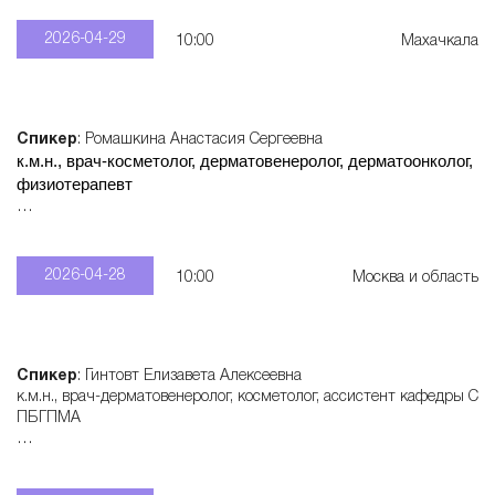
2026-04-29
10:00
Махачкала
Спикер
: Ромашкина Анастасия Сергеевна
к.м.н., врач-косметолог, дерматовенеролог, дерматоонколог,
физиотерапевт
Записаться
: +7 915 321 55 28
2026-04-28
10:00
Москва и область
Спикер
: Гинтовт Елизавета Алексеевна
к.м.н., врач-дерматовенеролог, косметолог, ассистент кафедры С
ПБГПМА
Записаться
: +7 950 577 60 62