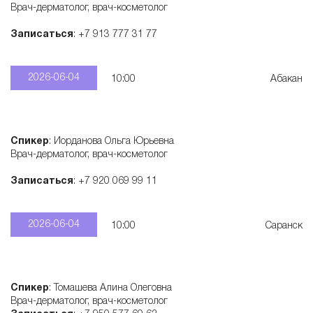
Врач-дерматолог, врач-косметолог
с
Записаться
: +7 913 777 31 77
к
2026-06-04
10:00
Абакан
и
х
Спикер
: Иорданова Ольга Юрьевна
Врач-дерматолог, врач-косметолог
п
Записаться
: +7 920 069 99 11
р
2026-06-04
10:00
Саранск
е
Спикер
: Томашева Алина Олеговна
п
Врач-дерматолог, врач-косметолог