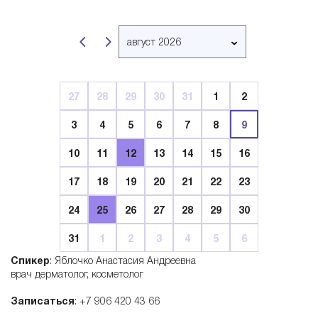
B
август 2026
e
март 2026
апрель 2026
l
27
28
29
30
31
1
2
май 2026
3
4
5
6
7
8
9
июнь 2026
l
июль 2026
10
11
12
13
14
15
16
август 2026
a
17
18
19
20
21
22
23
сентябрь 2026
24
25
26
27
28
29
30
октябрь 2026
r
ноябрь 2026
31
1
2
3
4
5
6
декабрь 2026
t
Спикер
: Яблочко Анастасия Андреевна
январь 2027
врач дерматолог, косметолог
i
февраль 2027
Записаться
: +7 906 420 43 66