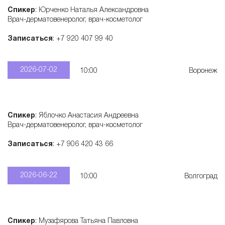
Спикер
: Юрченко Наталья Александровна
т
Врач-дерматовенеролог, врач-косметолог
о
Записаться
: +7 920 407 99 40
л
2026-07-02
10:00
Воронеж
о
Спикер
: Яблочко Анастасия Андреевна
г
Врач-дерматовенеролог, врач-косметолог
Записаться
: +7 906 420 43 66
и
2026-06-22
10:00
Волгоград
ч
е
Спикер
: Музафярова Татьяна Павловна