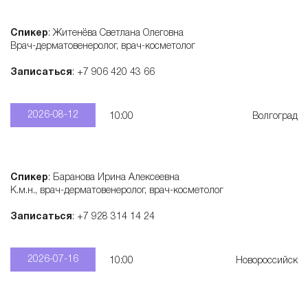
е
Спикер
: Житенёва Светлана Олеговна
Врач-дерматовенеролог, врач-косметолог
м
Записаться
: +7 906 420 43 66
а
2026-08-12
10:00
Волгоград
к
о
Спикер
: Баранова Ирина Алексеевна
К.м.н., врач-дерматовенеролог, врач-косметолог
с
Записаться
: +7 928 314 14 24
м
2026-07-16
10:00
Новороссийск
е