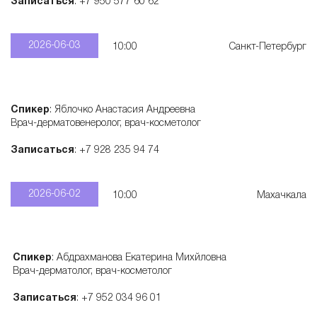
Записаться
: +7 950 577 60 62
а
2026-06-03
10:00
Санкт-Петербург
р
а
Спикер
: Яблочко Анастасия Андреевна
Врач-дерматовенеролог, врач-косметолог
т
Записаться
: +7 928 235 94 74
о
2026-06-02
10:00
Махачкала
в
Спикер
: Абдрахманова Екатерина Михйловна
Врач-дерматолог, врач-косметолог
Записаться
: +7 952 034 96 01