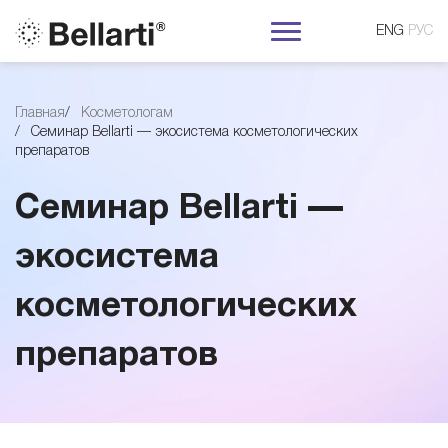
ENG
РУС
С
Главная
Косметологам
Семинар Bellarti — экосистема косметологических
е
препаратов
м
Семинар Bellarti —
и
экосистема
косметологических
н
препаратов
а
р