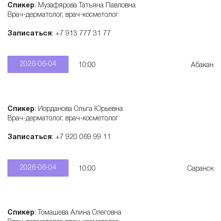
Спикер
: Музафярова Татьяна Павловна
с
Врач-дерматолог, врач-косметолог
Записаться
: +7 913 777 31 77
к
2026-06-04
10:00
Абакан
и
х
Спикер
: Иорданова Ольга Юрьевна
Врач-дерматолог, врач-косметолог
п
Записаться
: +7 920 069 99 11
р
2026-06-04
10:00
Саранск
е
п
Спикер
: Томашева Алина Олеговна