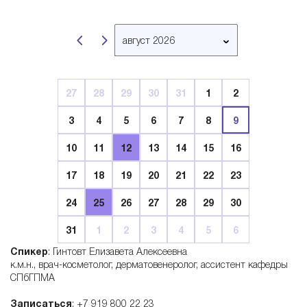
B
август 2026
e
март 2026
апрель 2026
l
27
28
29
30
31
1
2
май 2026
3
4
5
6
7
8
9
июнь 2026
l
июль 2026
10
11
12
13
14
15
16
август 2026
a
17
18
19
20
21
22
23
сентябрь 2026
24
25
26
27
28
29
30
октябрь 2026
r
ноябрь 2026
31
1
2
3
4
5
6
декабрь 2026
t
Спикер
: Гинтовт Елизавета Алексеевна
январь 2027
к.м.н., врач-косметолог, дерматовенеролог, ассистент кафедры
СПбГПМА
i
февраль 2027
Записаться
: +7 919 800 22 23