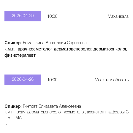
2026-04-29
10:00
Махачкала
Спикер
: Ромашкина Анастасия Сергеевна
к.м.н., врач-косметолог, дерматовенеролог, дерматоонколог,
физиотерапевт
Записаться
: +7 915 321 55 28
2026-04-28
10:00
Москва и область
Спикер
: Гинтовт Елизавета Алексеевна
к.м.н., врач-дерматовенеролог, косметолог, ассистент кафедры С
ПБГПМА
Записаться
: +7 950 577 60 62