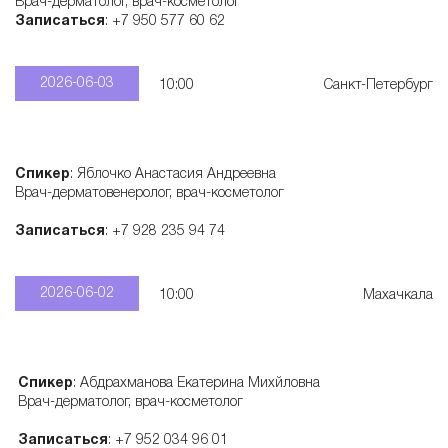
Врач-дерматолог, врач-косметолог
а
Записаться
: +7 950 577 60 62
р
2026-06-03
10:00
Санкт-Петербург
а
Спикер
: Яблочко Анастасия Андреевна
т
Врач-дерматовенеролог, врач-косметолог
Записаться
: +7 928 235 94 74
о
2026-06-02
10:00
Махачкала
в
Спикер
: Абдрахманова Екатерина Михйловна
Врач-дерматолог, врач-косметолог
Записаться
: +7 952 034 96 01