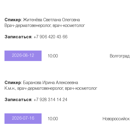
е
Спикер
: Житенёва Светлана Олеговна
м
Врач-дерматовенеролог, врач-косметолог
Записаться
: +7 906 420 43 66
а
2026-08-12
10:00
Волгоград
к
о
Спикер
: Баранова Ирина Алексеевна
К.м.н., врач-дерматовенеролог, врач-косметолог
с
Записаться
: +7 928 314 14 24
м
2026-07-16
10:00
Новороссийск
е