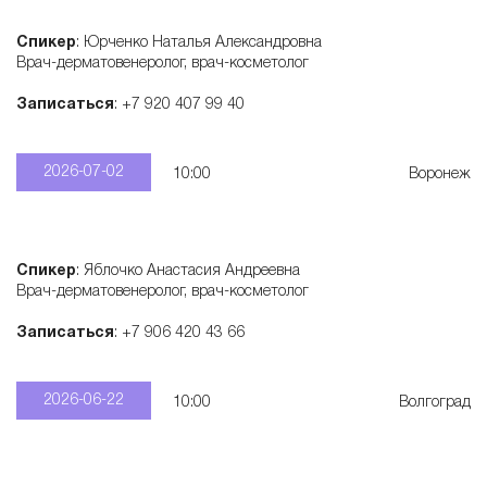
т
Спикер
: Юрченко Наталья Александровна
Врач-дерматовенеролог, врач-косметолог
о
Записаться
: +7 920 407 99 40
л
2026-07-02
10:00
Воронеж
о
г
Спикер
: Яблочко Анастасия Андреевна
Врач-дерматовенеролог, врач-косметолог
и
Записаться
: +7 906 420 43 66
ч
2026-06-22
10:00
Волгоград
е