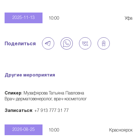
—
2025-11-13
10:00
Уфа
э
к
Поделиться
о
с
Другие мероприятия
и
Спикер
: Музафярова Татьяна Павловна
Врач-дерматовенеролог, врач-косметолог
с
Записаться
: +7 913 777 31 77
т
2026-08-25
10:00
Красноярск