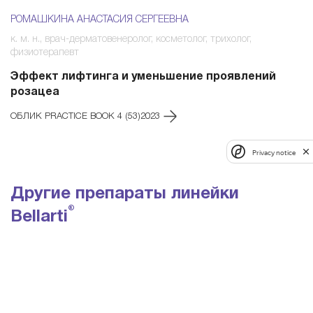
РОМАШКИНА АНАСТАСИЯ СЕРГЕЕВНА
Я
к. м. н., врач-дерматовенеролог, косметолог, трихолог,
Вр
физиотерапевт
Я
Эффект лифтинга и уменьшение проявлений
ОБ
розацеа
ОБЛИК PRACTICE BOOK 4 (53)2023
Privacy notice
Другие препараты линейки
®
Bellarti