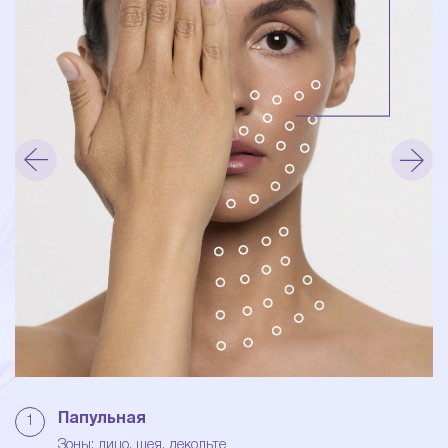
Папульная
1
Зоны: лицо, шея, декольте