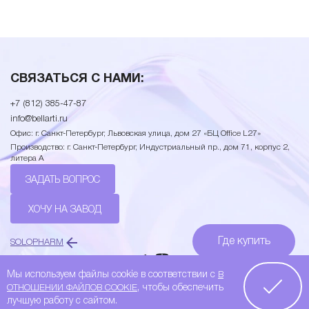
СВЯЗАТЬСЯ С НАМИ:
+7 (812) 385-47-87
info@bellarti.ru
Офис: г. Санкт-Петербург, Львовская улица, дом 27 «БЦ Office L27»
Производство: г. Санкт-Петербург, Индустриальный пр., дом 71, корпус 2,
литера А
ЗАДАТЬ ВОПРОС
ХОЧУ НА ЗАВОД
Где купить
SOLOPHARM
Подписывайтесь:
Мы используем файлы cookie в соответствии с
В
Хочу на завод
От разработки до производства
, чтобы обеспечить
ОТНОШЕНИИ ФАЙЛОВ COOKIE
© BELLARTI 2026
Политика Конфиденциальности
лучшую работу с сайтом.