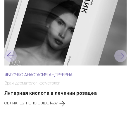
ЯБЛОЧКО АНАСТАСИЯ АНДРЕЕВНА
Л
Врач-дерматолог, косметолог
вр
Янтарная кислота в лечении розацеа
Б
м
ОБЛИК. ESTHETIC GUIDE №67
Б
М