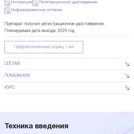
s
Инструкция
Регистрационное удостоверение
Информированное согласие
a
Препарат получил регистрационное удостоверение.
Планируемая дата выхода: 2026 год
l
Преднаполненный шприц 1 мл
СОСТАВ:
Перекрестносшитая гиалуроновая кислота - 25 мг/мл (2,5%)
ПОКАЗАНИЯ:
Объемное моделирование лица
КУРС:
Определяется специалистом
Техника введения