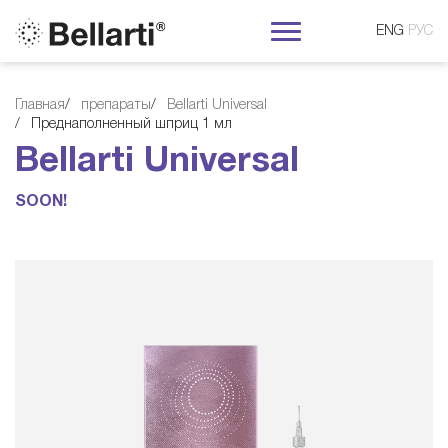
ENG
РУС
Главная
препараты
Bellarti Universal
B
Преднаполненный шприц 1 мл
Bellarti Universal
e
SOON!
l
l
a
r